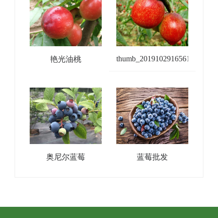
thumb_20191029165610_478
艳光油桃
奥尼尔蓝莓
蓝莓批发